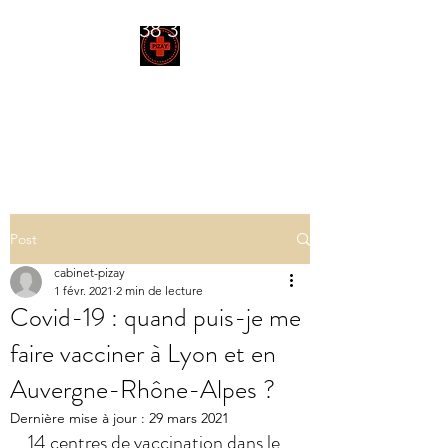
04 78 38 37 18
CABINET
INFIRMIER PIZAY
Post
cabinet-pizay
1 févr. 2021
2 min de lecture
Covid-19 : quand puis-je me
faire vacciner à Lyon et en
Auvergne-Rhône-Alpes ?
Dernière mise à jour :
29 mars 2021
14 centres de vaccination dans le 