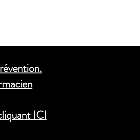
04 78 38 37 18
Liens utiles
Actualités
Plus
révention.
rmacien
cliquant ICI